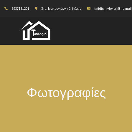
6937131201
Στρ. Μακρυγιάννη 2, Κιλκίς
tatidis.myloxori@hotmai
Φωτογραφίες