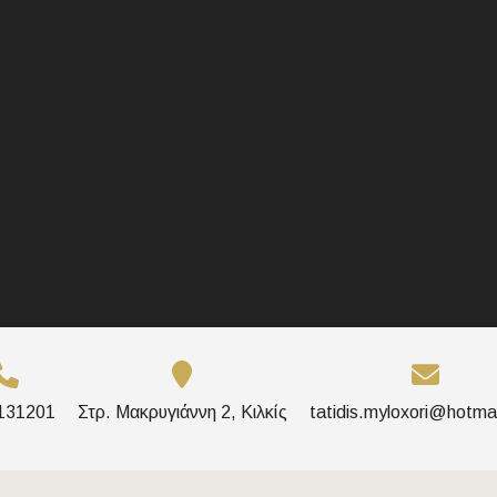
131201
Στρ. Μακρυγιάννη 2, Κιλκίς
tatidis.myloxori@hotma